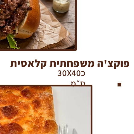
פוקצ'ה משפחתית קלאסית
כ30X40
ס״מ